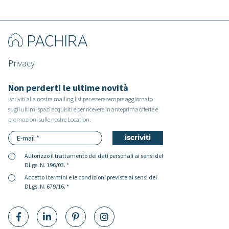
Privacy
Non perderti le ultime novità
Iscriviti alla nostra mailing list per essere sempre aggiornato
sugli ultimi spazi acquisiti e per ricevere in anteprima offerte e
promozioni sulle nostre Location.
Autorizzo il
trattamento dei dati personali
ai sensi del
DLgs. N. 196/03. *
Accetto i
termini e le condizioni
previste ai sensi del
DLgs. N. 679/16. *