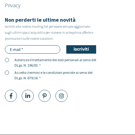
Privacy
Non perderti le ultime novità
Iscriviti alla nostra mailing list per essere sempre aggiornato
sugli ultimi spazi acquisiti e per ricevere in anteprima offerte e
promozioni sulle nostre Location.
Autorizzo il
trattamento dei dati personali
ai sensi del
DLgs. N. 196/03. *
Accetto i
termini e le condizioni
previste ai sensi del
DLgs. N. 679/16. *