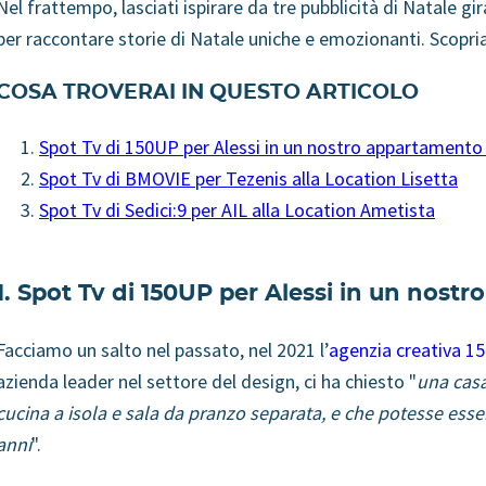
Nel frattempo, lasciati ispirare da tre pubblicità di Natale g
per raccontare storie di Natale uniche e emozionanti. Scopr
COSA TROVERAI IN QUESTO ARTICOLO
Spot Tv di 150UP per Alessi in un nostro appartamento
Spot Tv di BMOVIE per Tezenis alla Location Lisetta
Spot Tv di Sedici:9 per AIL alla Location Ametista
1. Spot Tv di 150UP per Alessi in un nos
Facciamo un salto nel passato, nel 2021 l’
agenzia creativa 1
azienda leader nel settore del design, ci ha chiesto "
una
casa
cucina a isola e sala da pranzo separata, e che potesse ess
anni
"
.