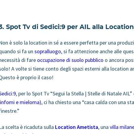
3. Spot Tv di Sedici:9 per AIL alla Locatio
Non è solo la location in sé a essere perfetta per una produz
quando si fa un
sopralluogo
, si fa attenzione anche alle ques
necessità di fare
occupazione di suolo pubblico
o ancora poss
solo! A volte si tiene conto degli spazi esterni alla location 
Questo è proprio il caso!
Sedici:9
, per lo Spot Tv “Segui la Stella | Stelle di Natale AIL”
linfomi e mieloma)
, ci ha chiesto una
“casa calda con una sta
finestre.
”
La scelta è ricaduta sulla
Location Ametista
, una
villa milan