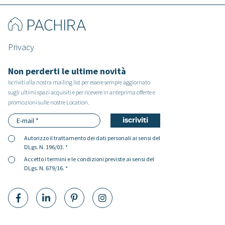
Privacy
Non perderti le ultime novità
Iscriviti alla nostra mailing list per essere sempre aggiornato
sugli ultimi spazi acquisiti e per ricevere in anteprima offerte e
promozioni sulle nostre Location.
Autorizzo il
trattamento dei dati personali
ai sensi del
DLgs. N. 196/03. *
Accetto i
termini e le condizioni
previste ai sensi del
DLgs. N. 679/16. *