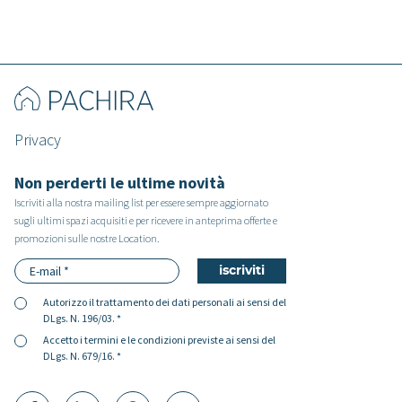
Privacy
Non perderti le ultime novità
Iscriviti alla nostra mailing list per essere sempre aggiornato
sugli ultimi spazi acquisiti e per ricevere in anteprima offerte e
promozioni sulle nostre Location.
Autorizzo il
trattamento dei dati personali
ai sensi del
DLgs. N. 196/03. *
Accetto i
termini e le condizioni
previste ai sensi del
DLgs. N. 679/16. *