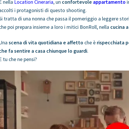
È nella
Location Cineraria
, un
confortevole
appartamento
accolti i protagonisti di questo shooting.
Si tratta di una nonna che passa il pomeriggio a leggere storie 
che poi prepara insieme a loro i mitici BonRoll, nella
cucina a
Una
scena di vita quotidiana e affetto
che è
rispecchiata p
che fa sentire a casa chiunque lo guardi
.
E tu che ne pensi?