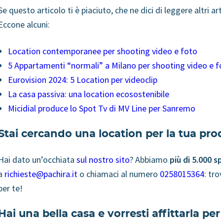
Se questo articolo ti è piaciuto, che ne dici di leggere altri ar
Eccone alcuni:
Location contemporanee per shooting video e foto
5 Appartamenti “normali” a Milano per shooting video e f
Eurovision 2024: 5 Location per videoclip
La casa passiva: una location ecosostenibile
Micidial produce lo Spot Tv di MV Line per Sanremo
Stai cercando una location per la tua pr
Hai dato un’occhiata
sul nostro sito
? Abbiamo
più di 5.000 s
a
richieste@pachira.it
o chiamaci al numero
0258015364
: tr
per te!
Hai una bella casa e vorresti affittarla per