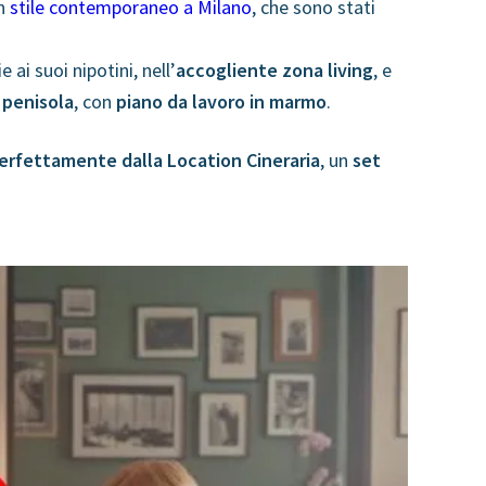
in
stile contemporaneo a Milano
, che sono stati
ai suoi nipotini, nell’
accogliente zona living
, e
 penisola
, con
piano da lavoro in marmo
.
erfettamente dalla Location Cineraria
, un
set