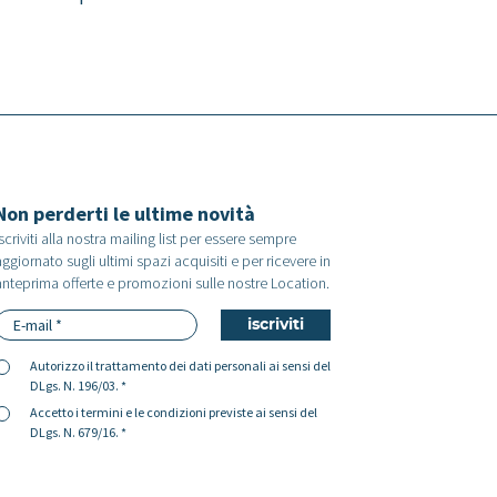
Non perderti le ultime novità
scriviti alla nostra mailing list per essere sempre
ggiornato sugli ultimi spazi acquisiti e per ricevere in
anteprima offerte e promozioni sulle nostre Location.
Autorizzo il
trattamento dei dati personali
ai sensi del
DLgs. N. 196/03. *
Accetto i
termini e le condizioni
previste ai sensi del
DLgs. N. 679/16. *