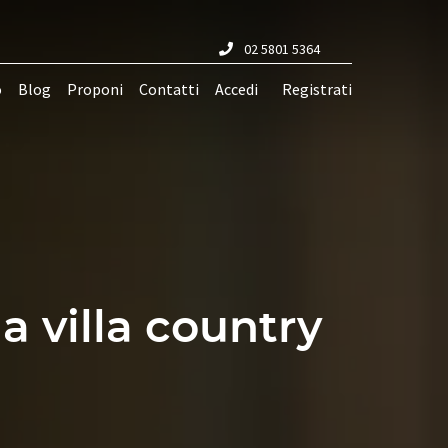
02 5801 5364
o
Blog
Proponi
Contatti
Accedi
Registrati
a villa country