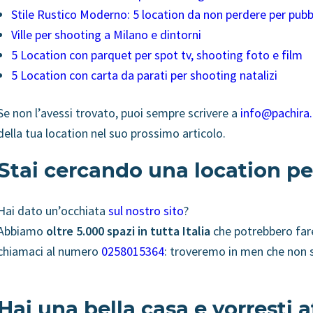
Stile Rustico Moderno: 5 location da non perdere per pubbl
Ville per shooting a Milano e dintorni
5 Location con parquet per spot tv, shooting foto e film
5 Location con carta da parati per shooting natalizi
Se non l’avessi trovato, puoi sempre scrivere a
info@pachira.
della tua location nel suo prossimo articolo.
Stai cercando una location pe
Hai dato un’occhiata
sul nostro sito
?
Abbiamo
oltre 5.000 spazi in tutta Italia
che potrebbero fare
chiamaci al numero
0258015364
: troveremo in men che non si
Hai una bella casa e vorresti a