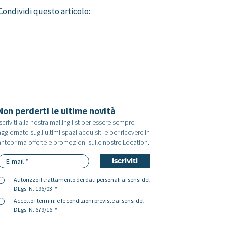
Condividi questo articolo:
Non perderti le ultime novità
scriviti alla nostra mailing list per essere sempre
ggiornato sugli ultimi spazi acquisiti e per ricevere in
anteprima offerte e promozioni sulle nostre Location.
Autorizzo il
trattamento dei dati personali
ai sensi del
DLgs. N. 196/03. *
Accetto i
termini e le condizioni
previste ai sensi del
DLgs. N. 679/16. *