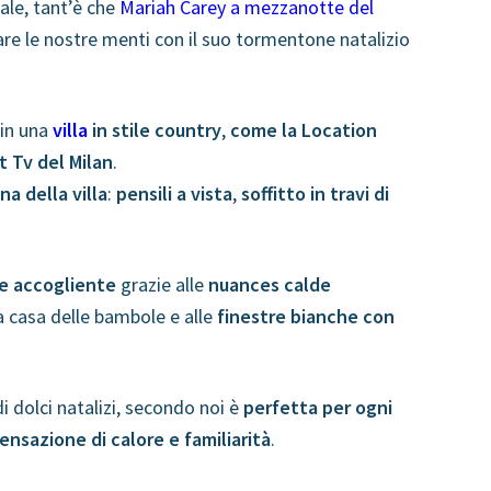
tale, tant’è che
Mariah Carey a mezzanotte del
are le nostre menti con il suo tormentone natalizio
 in una
villa
in stile country
,
come la Location
t Tv del Milan
.
a della villa
:
pensili a vista
,
soffitto in travi di
 e accogliente
grazie alle
nuances calde
a casa delle bambole e alle
finestre bianche con
 dolci natalizi, secondo noi è
perfetta per ogni
sensazione di calore e familiarità
.