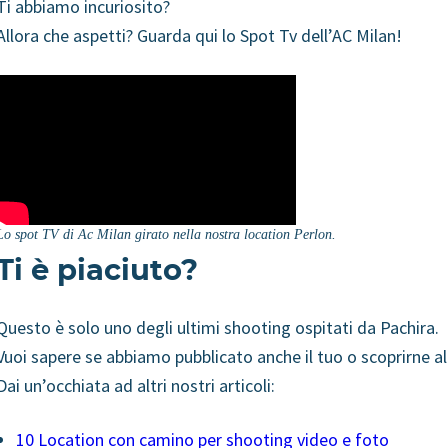
Ti abbiamo incuriosito?
Allora che aspetti? Guarda qui lo Spot Tv dell’AC Milan!
Lo spot TV di Ac Milan girato nella nostra location Perlon.
Ti è piaciuto?
Questo è solo uno degli ultimi shooting ospitati da Pachira.
Vuoi sapere se abbiamo pubblicato anche il tuo o scoprirne al
Dai un’occhiata ad altri nostri articoli:
10 Location con camino per shooting video e foto