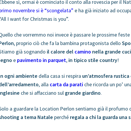
Ebbene sì, ormai è cominciato il conto alla rovescia per il Na
primo novembre si è “scongelata”
e ha già iniziato ad occup
“All I want for Christmas is you”.
Quello che vorremmo noi invece è passare le prossime feste
Perlon
, proprio ciò che fa la bambina protagonista dello
Spo
Stiamo già sognando
il calore del
camino
nella grande cucin
legno
e
pavimento in parquet
,
in tipico stile country
!
In ogni ambiente
della casa si respira
un’atmosfera rustica
dell’arredamento
, alla
carta da parati
che ricorda un po’ un
inglesine
che si affacciano sul
grande giardino
.
Solo a guardare la Location Perlon sentiamo già il profumo di
shooting a tema Natale
perché
regala a chi la guarda una 