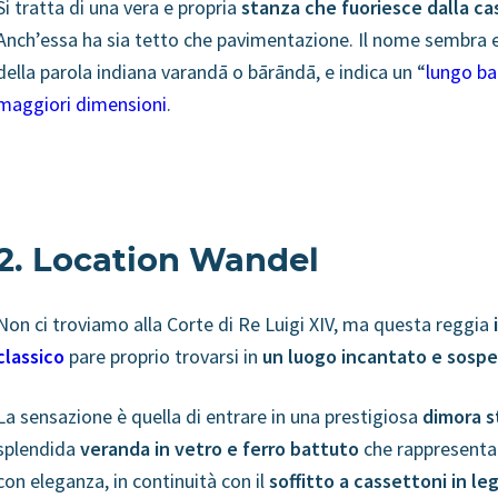
Si tratta di una vera e propria
stanza che fuoriesce dalla c
Anch’essa ha sia tetto che pavimentazione. Il nome sembra
della parola indiana varandā o bārāndā
,
e indica un “
lungo ba
maggiori dimensioni
.
2. Location Wandel
Non ci troviamo alla Corte di Re Luigi XIV,
ma questa
reggia
classico
pare proprio trovarsi in
un luogo incantato e sosp
La sensazione è quella di entrare in una prestigiosa
dimora s
splendida
veranda in vetro e ferro battuto
che rappresenta 
con eleganza, in continuità con il
soffitto a cassettoni in le