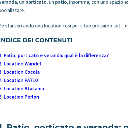
veranda
, un
porticato
, un
patio
, insomma, con uno spazio e
socializzare.
Se stai cercando una location così per il tuo prossimo set... 
INDICE DEI CONTENUTI
1.
Patio, porticato e veranda: qual è la differenza?
2. Location Wandel
3. Location Cocola
4. Location PA710
5. Location Atacama
6. Location Perlon
1. Patio, porticato e veranda: 