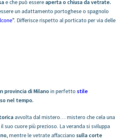
asa
e che può essere
aperta o chiusa da vetrate.
 essere un adattamento portoghese o spagnolo
lcone
”. Differisce rispetto al porticato per via delle
in provincia di Milano
in perfetto
stile
eso nel tempo
.
torica
avvolta dal mistero… mistero che cela una
il suo cuore più prezioso.
La veranda si sviluppa
gno
, mentre le vetrate affacciano
sulla corte