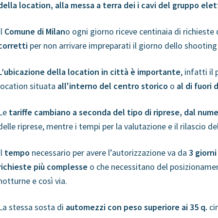
della location, alla messa a terra dei
i cavi del gruppo elet
Il
Comune di Milan
o ogni giorno riceve centinaia di richieste 
corretti
per non arrivare impreparati il giorno dello shooting
L’ubicazione della location in città è importante
, infatti i
location situata
all'interno del centro storico
o
al di fuori 
Le
tariffe
cambiano a seconda del tipo di riprese, dal nume
delle riprese, mentre i tempi per la valutazione e il rilascio de
Il
tempo
necessario per avere l’autorizzazione va da
3 giorn
richieste più complesse
o che necessitano del posizionamento
notturne e così via.
La stessa sosta di
automezzi con peso superiore ai 35 q.
cin