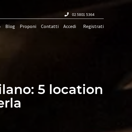
02 5801 5364
o
Blog
Proponi
Contatti
Accedi
Registrati
lano: 5 location
erla