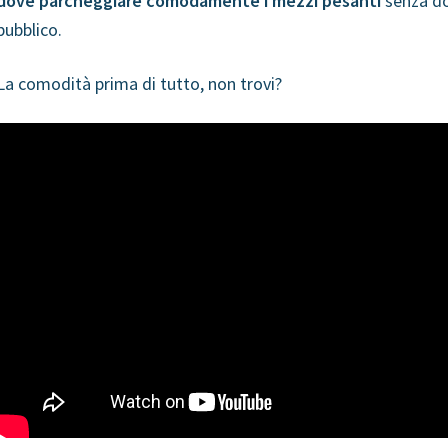
dove parcheggiare comodamente i mezzi pesanti
senza do
pubblico.
La comodità prima di tutto, non trovi?