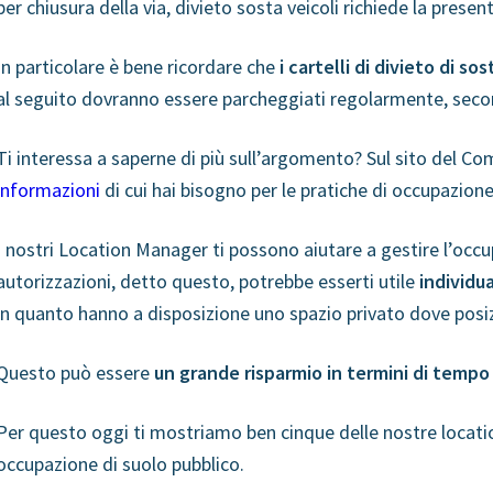
per chiusura della via, divieto sosta veicoli richiede la prese
In particolare è bene ricordare che
i cartelli di divieto di s
al seguito dovranno essere parcheggiati regolarmente, second
Ti interessa a saperne di più sull’argomento? Sul sito del Co
informazioni
di cui hai bisogno per le pratiche di occupazione
I nostri Location Manager ti possono aiutare a gestire l’occup
autorizzazioni, detto questo, potrebbe esserti utile
individu
in quanto hanno
a disposizione uno spazio privato dove posi
Questo può essere
un grande risparmio in termini di tempo
Per questo oggi ti mostriamo ben cinque delle nostre locati
occupazione di suolo pubblico.