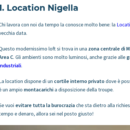
1. Location Nigella
Chi
lavora con noi da tempo la conosce molto bene: la
Locati
vecchia data.
Questo modernissimo loft si trova in una
zona centrale di M
Area C
. Gli ambienti sono molto luminosi, anche grazie alle
g
industriali
.
La location dispone di un
cortile interno privato
dove è possi
è un ampio
montacarichi
a disposizione della troupe.
Se vuoi
evitare tutta la burocrazia
che sta dietro alla richie
tempo e denaro, allora sei nel posto giusto!