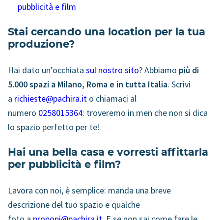
pubblicità e film
Stai cercando una location per la tua
produzione?
Hai dato un’occhiata
sul nostro sito
? Abbiamo
più di
5.000 spazi a Milano, Roma e in tutta Italia
. Scrivi
a
richieste@pachira.it
o chiamaci al
numero
0258015364
: troveremo in men che non si dica
lo spazio perfetto per te!
Hai una bella casa e vorresti affittarla
per pubblicità e film?
Lavora con noi, è semplice: manda una breve
descrizione del tuo spazio e qualche
foto a
proponi@pachira.it
. E se non sai come fare le