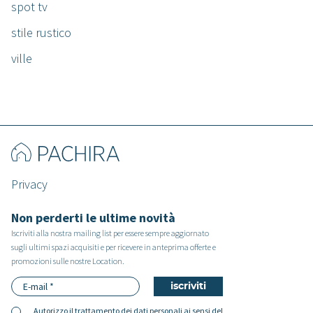
spot tv
stile rustico
ville
Privacy
Non perderti le ultime novità
Iscriviti alla nostra mailing list per essere sempre aggiornato
sugli ultimi spazi acquisiti e per ricevere in anteprima offerte e
promozioni sulle nostre Location.
Autorizzo il
trattamento dei dati personali
ai sensi del