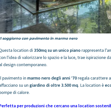
Il soggiorno con pavimento in marmo nero
Questa location
di
350mq su un unico piano
rappresenta l’a
con l'idea di
valorizzare lo spazio e la luce, trae ispirazione
da
al design contemporaneo.
Il pavimento in
marmo nero degli anni ’70
regala carattere ag
affacciano su un
giardino di oltre 3.500 mq
.
La location è
eco
pompe di calore.
Perfetta per produzioni che cercano una location sostenib