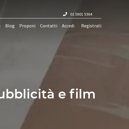
02 5801 5364
o
Blog
Proponi
Contatti
Accedi
Registrati
bblicità e film