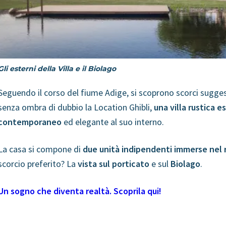
Gli esterni della Villa e il Biolago
Seguendo il corso del fiume Adige, si scoprono scorci suggesti
senza ombra di dubbio la Location Ghibli,
una villa rustica
contemporaneo
ed elegante al suo interno.
La casa si compone di
due unità indipendenti immerse nel r
scorcio preferito? La
vista sul porticato
e sul
Biolago
.
Un sogno che diventa realtà. Scoprila qui!