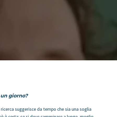
 un giorno?
 ricerca suggerisce da tempo che sia una soglia
ò è certa: se si deve camminare a lungo, meglio