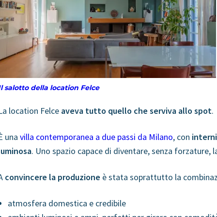
Il salotto della location Felce
La location Felce
aveva tutto quello che serviva allo spot
.
È una
villa contemporanea a due passi da Milano
, con
interni
luminosa
. Uno spazio capace di diventare, senza forzature, 
A
convincere la produzione
è stata soprattutto la combinaz
atmosfera domestica e credibile