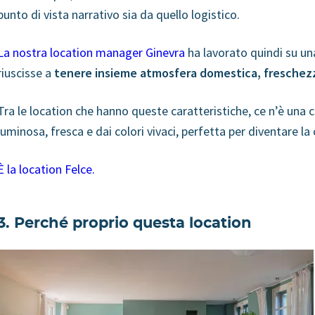
punto di vista narrativo sia da quello logistico.
La nostra location manager Ginevra
ha lavorato quindi su u
riuscisse a
tenere insieme atmosfera domestica, freschezza
Tra le location che hanno queste caratteristiche, ce n’è una 
luminosa, fresca e dai colori vivaci, perfetta per diventare l
È la location Felce.
3. Perché proprio questa location