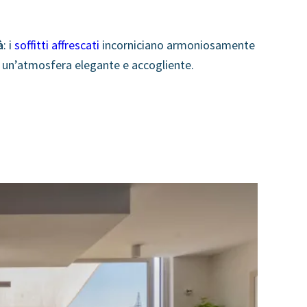
à
: i
soffitti affrescati
incorniciano armoniosamente
ì un’atmosfera elegante e accogliente.