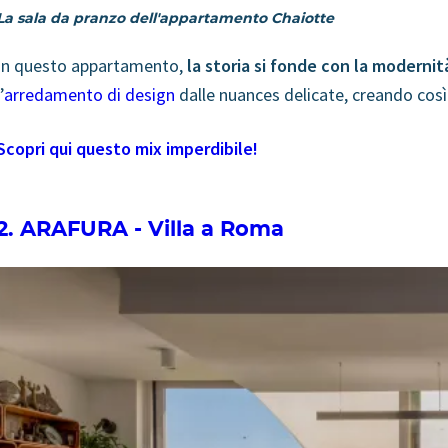
La sala da pranzo dell'appartamento Chaiotte
In questo appartamento,
la storia si fonde con la modernit
’
arredamento di design
dalle nuances delicate, creando cos
Scopri qui questo mix imperdibile!
2. ARAFURA - Villa a Roma