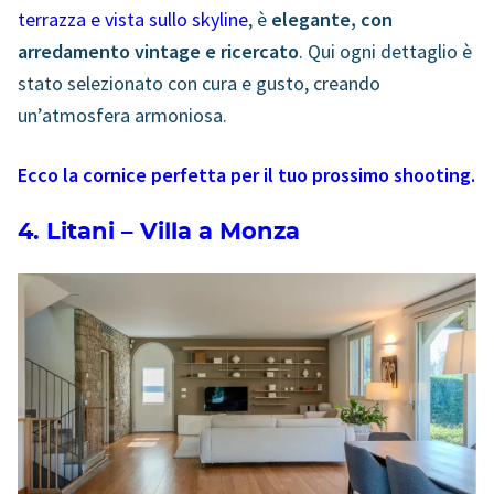
terrazza e vista sullo skyline
, è
elegante, con
arredamento vintage e ricercato
. Qui ogni dettaglio è
stato selezionato con cura e gusto, creando
un’atmosfera armoniosa.
Ecco la cornice perfetta per il tuo prossimo shooting.
4. Litani – Villa a Monza