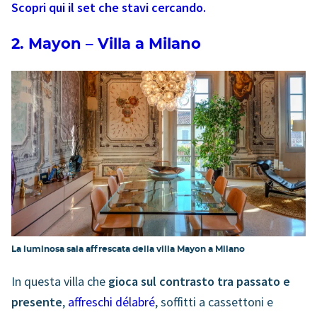
Scopri qui il set che stavi cercando.
2. Mayon – Villa a Milano
La luminosa sala affrescata della villa Mayon a Milano
In questa villa che
gioca sul contrasto tra passato e
presente
,
affreschi délabré
, soffitti a cassettoni e