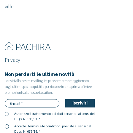
ville
Privacy
Non perderti le ultime novità
Iscriviti alla nostra mailing list per essere sempre aggiornato
sugli ultimi spazi acquisiti e per ricevere in anteprima offerte e
promozioni sulle nostre Location.
Autorizzo il
trattamento dei dati personali
ai sensi del
DLgs. N. 196/03. *
Accetto i
termini e le condizioni
previste ai sensi del
DLgs. N. 679/16. *