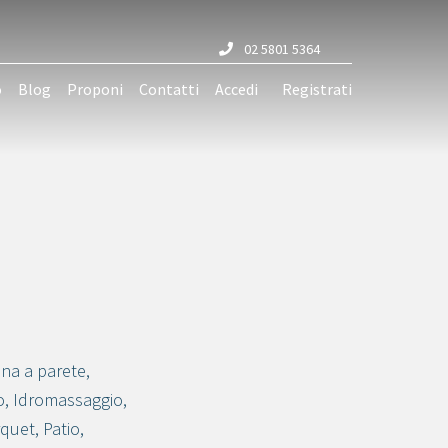
02 5801 5364
o
Blog
Proponi
Contatti
Accedi
Registrati
ina a parete
,
o
,
Idromassaggio
,
rquet
,
Patio
,