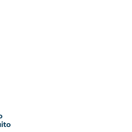
o
ito