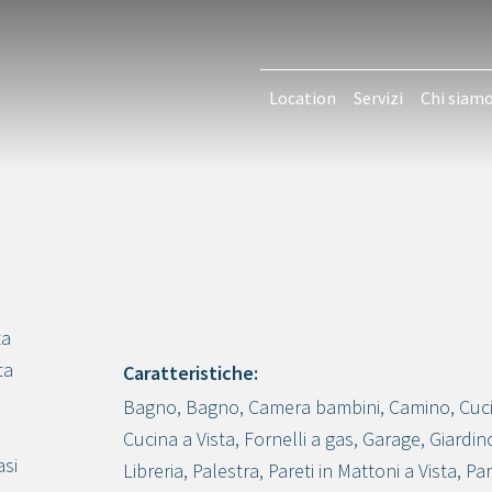
Location
Servizi
Chi siam
ta
ta
Caratteristiche:
Bagno
,
Bagno
,
Camera bambini
,
Camino
,
Cuc
Crea progetto
Cucina a Vista
,
Fornelli a gas
,
Garage
,
Giardin
asi
Libreria
,
Palestra
,
Pareti in Mattoni a Vista
,
Pa