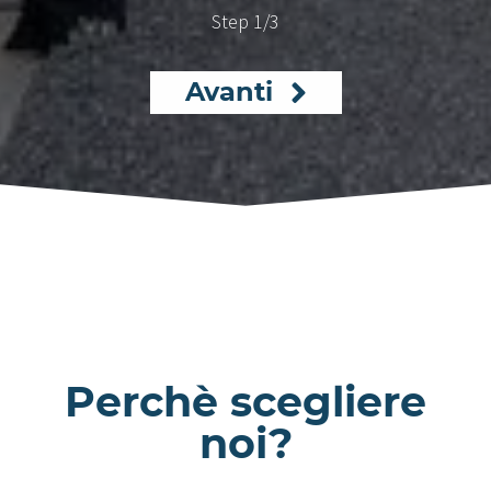
Step
1
/3
Avanti
Perchè scegliere
noi?