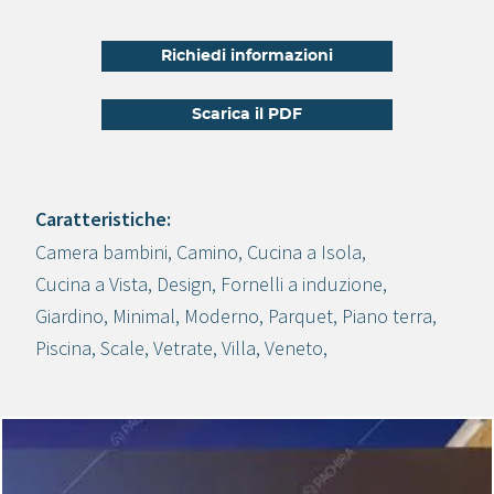
Richiedi informazioni
Scarica il PDF
Caratteristiche:
Camera bambini
,
Camino
,
Cucina a Isola
,
Crea progetto
Cucina a Vista
,
Design
,
Fornelli a induzione
,
Giardino
,
Minimal
,
Moderno
,
Parquet
,
Piano terra
,
Piscina
,
Scale
,
Vetrate
,
Villa
,
Veneto
,