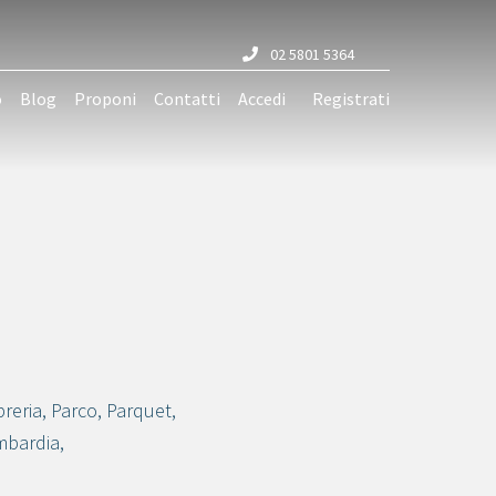
02 5801 5364
o
Blog
Proponi
Contatti
Accedi
Registrati
breria
,
Parco
,
Parquet
,
mbardia
,