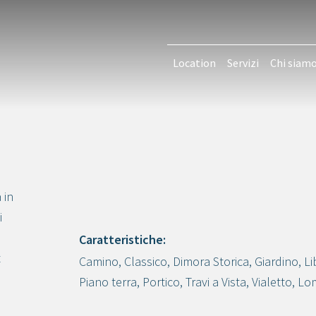
Location
Servizi
Chi siam
 in
i
Caratteristiche:
t
Camino
,
Classico
,
Dimora Storica
,
Giardino
,
Li
Crea progetto
Piano terra
,
Portico
,
Travi a Vista
,
Vialetto
,
Lo