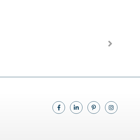
ra
Ebano - Attico a
Milano