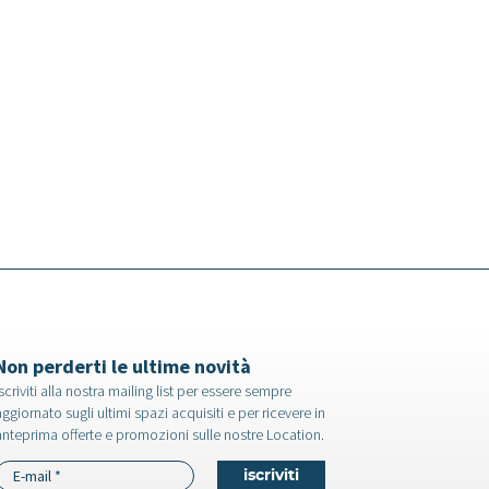
Westerlies - Dimo
Villa a Lecco
storica a Pavia
Non perderti le ultime novità
scriviti alla nostra mailing list per essere sempre
ggiornato sugli ultimi spazi acquisiti e per ricevere in
anteprima offerte e promozioni sulle nostre Location.