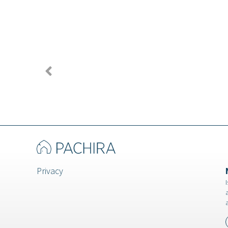
Lentisco - Villa a
Quito - 
Varese
Privacy
I
a