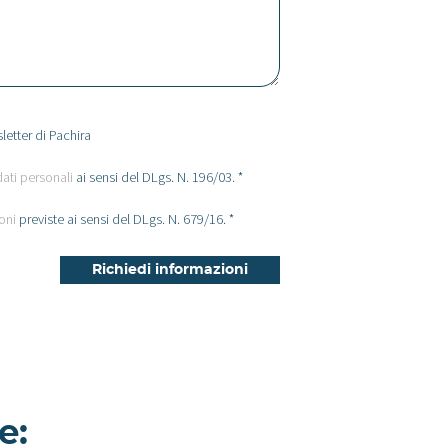
letter di Pachira
dati personali
ai sensi del DLgs. N. 196/03. *
oni
previste ai sensi del DLgs. N. 679/16. *
e: