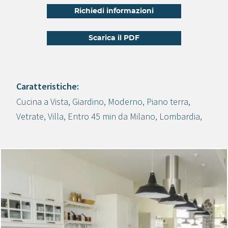
Richiedi informazioni
Scarica il PDF
Caratteristiche:
Cucina a Vista
,
Giardino
,
Moderno
,
Piano terra
,
Crea progetto
Vetrate
,
Villa
,
Entro 45 min da Milano
,
Lombardia
,