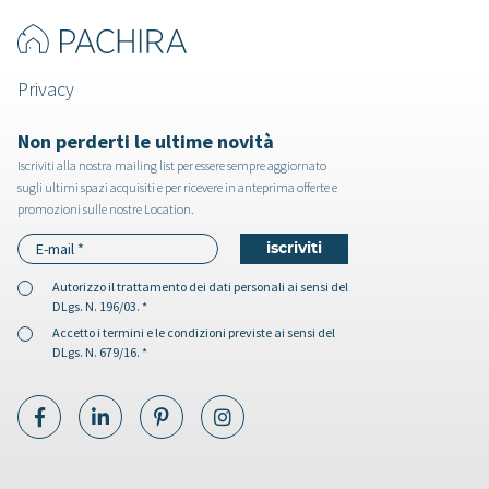
Privacy
Non perderti le ultime novità
Iscriviti alla nostra mailing list per essere sempre aggiornato
sugli ultimi spazi acquisiti e per ricevere in anteprima offerte e
promozioni sulle nostre Location.
Autorizzo il
trattamento dei dati personali
ai sensi del
DLgs. N. 196/03. *
Accetto i
termini e le condizioni
previste ai sensi del
DLgs. N. 679/16. *