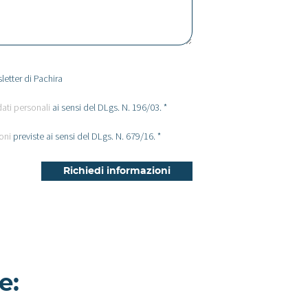
letter di Pachira
dati personali
ai sensi del DLgs. N. 196/03. *
oni
previste ai sensi del DLgs. N. 679/16. *
e:
Cerfoglio -