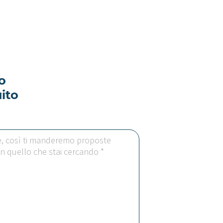
o
ito