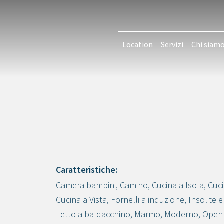
Location
Servizi
Chi siam
Caratteristiche:
Camera bambini
,
Camino
,
Cucina a Isola
,
Cuci
Crea progetto
Cucina a Vista
,
Fornelli a induzione
,
Insolite e
Letto a baldacchino
,
Marmo
,
Moderno
,
Open