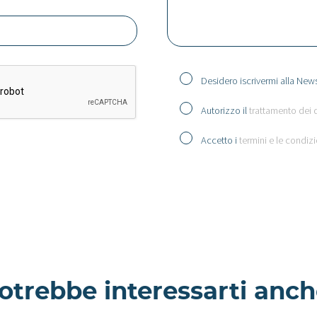
Desidero iscrivermi alla News
Autorizzo il
trattamento dei 
Accetto i
termini e le condizi
otrebbe interessarti anch
Goro -