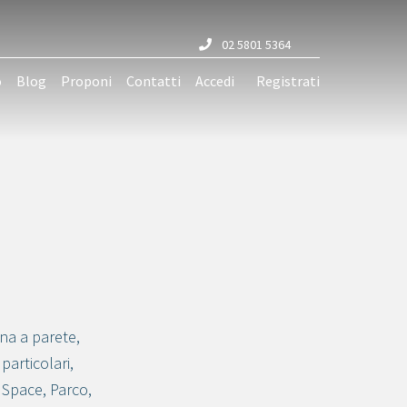
02 5801 5364
o
Blog
Proponi
Contatti
Accedi
Registrati
na a parete
,
 particolari
,
 Space
,
Parco
,