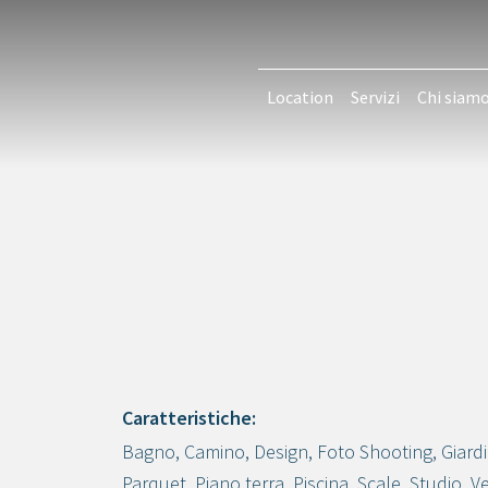
Location
Servizi
Chi siam
Caratteristiche:
Bagno
,
Camino
,
Design
,
Foto Shooting
,
Giard
Crea progetto
Parquet
,
Piano terra
,
Piscina
,
Scale
,
Studio
,
Ve