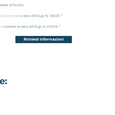
letter di Pachira
dati personali
ai sensi del DLgs. N. 196/03. *
oni
previste ai sensi del DLgs. N. 679/16. *
e:
Location Barba