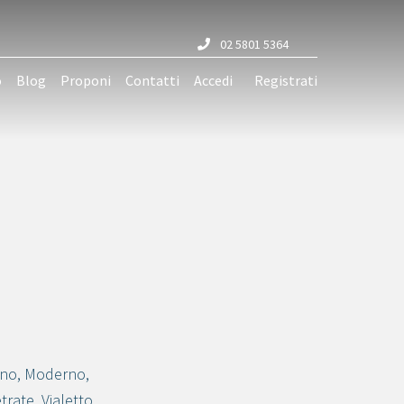
02 5801 5364
o
Blog
Proponi
Contatti
Accedi
Registrati
ino
,
Moderno
,
trate
,
Vialetto
,