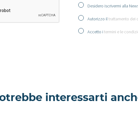
Desidero iscrivermi alla News
Autorizzo il
trattamento dei 
Accetto i
termini e le condizi
otrebbe interessarti anch
n Glasto
Location Pruno