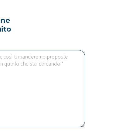
ine
ito