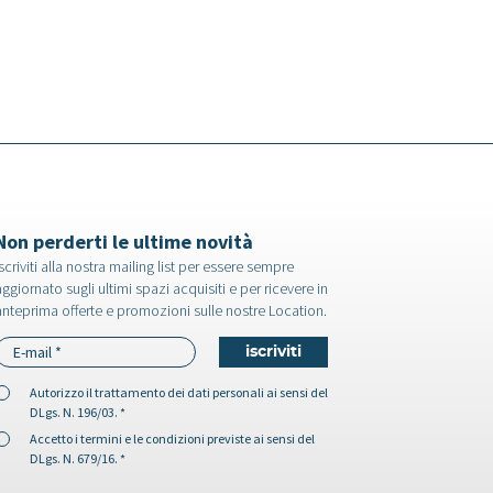
Non perderti le ultime novità
scriviti alla nostra mailing list per essere sempre
ggiornato sugli ultimi spazi acquisiti e per ricevere in
anteprima offerte e promozioni sulle nostre Location.
Autorizzo il
trattamento dei dati personali
ai sensi del
DLgs. N. 196/03. *
Accetto i
termini e le condizioni
previste ai sensi del
DLgs. N. 679/16. *