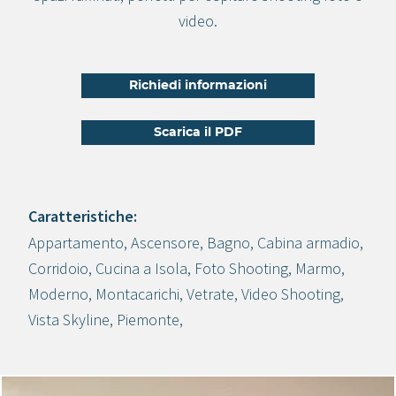
video.
Richiedi informazioni
Scarica il PDF
Caratteristiche:
Appartamento
,
Ascensore
,
Bagno
,
Cabina armadio
,
Crea progetto
Corridoio
,
Cucina a Isola
,
Foto Shooting
,
Marmo
,
Moderno
,
Montacarichi
,
Vetrate
,
Video Shooting
,
Vista Skyline
,
Piemonte
,