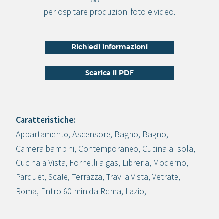
per ospitare produzioni foto e video.
Richiedi informazioni
Scarica il PDF
Caratteristiche:
Appartamento
,
Ascensore
,
Bagno
,
Bagno
,
Crea progetto
Camera bambini
,
Contemporaneo
,
Cucina a Isola
,
Cucina a Vista
,
Fornelli a gas
,
Libreria
,
Moderno
,
Parquet
,
Scale
,
Terrazza
,
Travi a Vista
,
Vetrate
,
Roma
,
Entro 60 min da Roma
,
Lazio
,