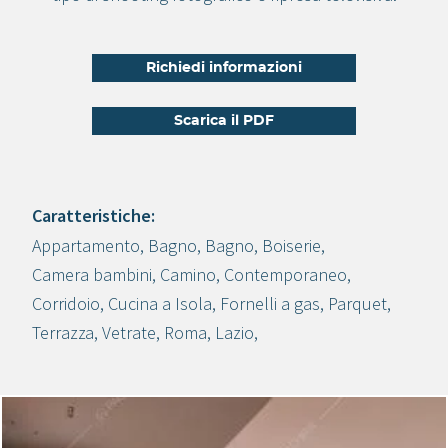
Richiedi informazioni
Scarica il PDF
Caratteristiche:
Appartamento
,
Bagno
,
Bagno
,
Boiserie
,
Crea progetto
Camera bambini
,
Camino
,
Contemporaneo
,
Corridoio
,
Cucina a Isola
,
Fornelli a gas
,
Parquet
,
Terrazza
,
Vetrate
,
Roma
,
Lazio
,