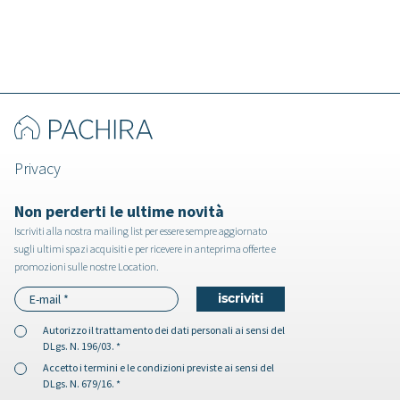
Privacy
Non perderti le ultime novità
Iscriviti alla nostra mailing list per essere sempre aggiornato
sugli ultimi spazi acquisiti e per ricevere in anteprima offerte e
promozioni sulle nostre Location.
Autorizzo il
trattamento dei dati personali
ai sensi del
DLgs. N. 196/03. *
Accetto i
termini e le condizioni
previste ai sensi del
DLgs. N. 679/16. *