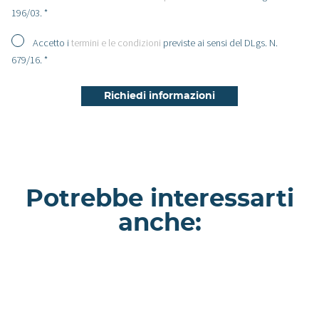
196/03. *
Accetto i
termini e le condizioni
previste ai sensi del DLgs. N.
679/16. *
Potrebbe interessarti
anche:
Pansy - Appartamento a Roma