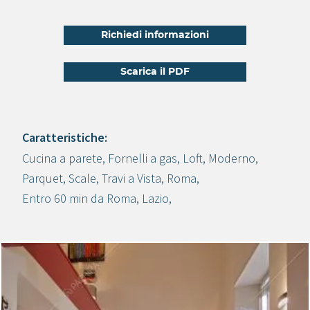
Richiedi informazioni
Scarica il PDF
Caratteristiche:
Cucina a parete
,
Fornelli a gas
,
Loft
,
Moderno
,
Crea progetto
Parquet
,
Scale
,
Travi a Vista
,
Roma
,
Entro 60 min da Roma
,
Lazio
,