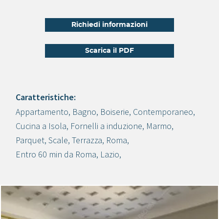
Richiedi informazioni
Scarica il PDF
Caratteristiche:
Appartamento
,
Bagno
,
Boiserie
,
Contemporaneo
,
Crea progetto
Cucina a Isola
,
Fornelli a induzione
,
Marmo
,
Parquet
,
Scale
,
Terrazza
,
Roma
,
Entro 60 min da Roma
,
Lazio
,