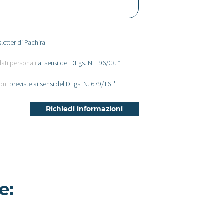
letter di Pachira
dati personali
ai sensi del DLgs. N. 196/03. *
oni
previste ai sensi del DLgs. N. 679/16. *
e:
Sile - Appartamento