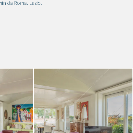
min da Roma
,
Lazio
,