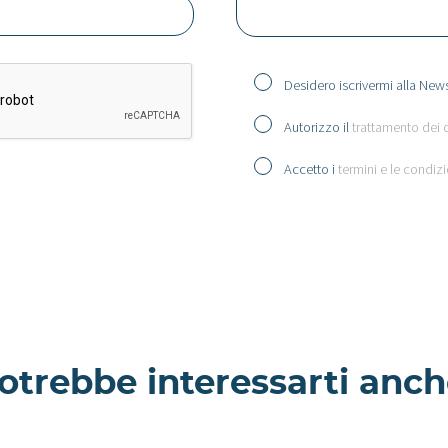
Desidero iscrivermi alla News
Autorizzo il
trattamento dei 
Accetto i
termini e le condizi
otrebbe interessarti anch
Grifola -
 - Loft a
Appartamento a