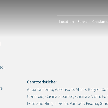
Location
Servizi
Chi siam
a
to,
Caratteristiche:
re
Appartamento
,
Ascensore
,
Attico
,
Bagno
,
Co
Crea progetto
Corridoio
,
Cucina a parete
,
Cucina a Vista
,
For
Foto Shooting
,
Libreria
,
Parquet
,
Piscina
,
Stud