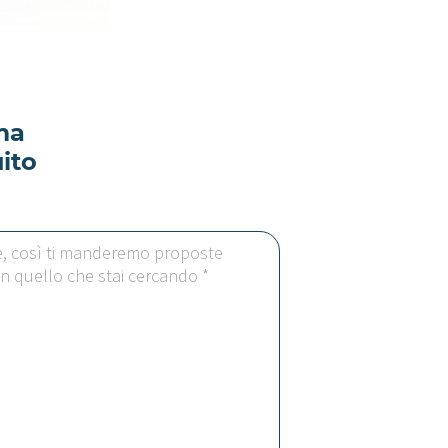
ma
ito