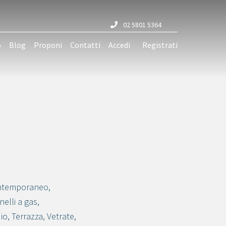
02 5801 5364
o
Blog
Proponi
Contatti
Accedi
Registrati
ntemporaneo
,
nelli a gas
,
io
,
Terrazza
,
Vetrate
,