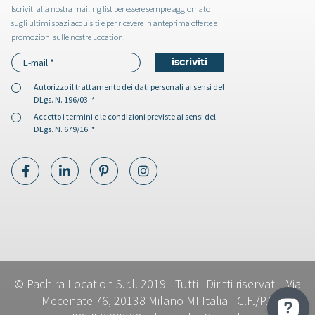
Iscriviti alla nostra mailing list per essere sempre aggiornato
sugli ultimi spazi acquisiti e per ricevere in anteprima offerte e
promozioni sulle nostre Location.
Autorizzo il
trattamento dei dati personali
ai sensi del
DLgs. N. 196/03. *
Accetto i
termini e le condizioni
previste ai sensi del
DLgs. N. 679/16. *
© Pachira Location S.r.l. 2019 - Tutti i Diritti riservati - Via
Mecenate 76, 20138 Milano MI Italia - C.F./P.I.