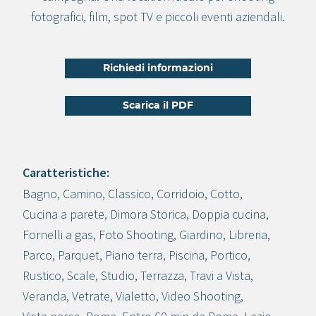
fotografici, film, spot TV e piccoli eventi aziendali.
Richiedi informazioni
Scarica il PDF
Caratteristiche:
Bagno
,
Camino
,
Classico
,
Corridoio
,
Cotto
,
Crea progetto
Cucina a parete
,
Dimora Storica
,
Doppia cucina
,
Fornelli a gas
,
Foto Shooting
,
Giardino
,
Libreria
,
Parco
,
Parquet
,
Piano terra
,
Piscina
,
Portico
,
Rustico
,
Scale
,
Studio
,
Terrazza
,
Travi a Vista
,
Veranda
,
Vetrate
,
Vialetto
,
Video Shooting
,