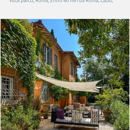
Vista parco
,
Roma
,
Entro 60 min da Roma
,
Lazio
,