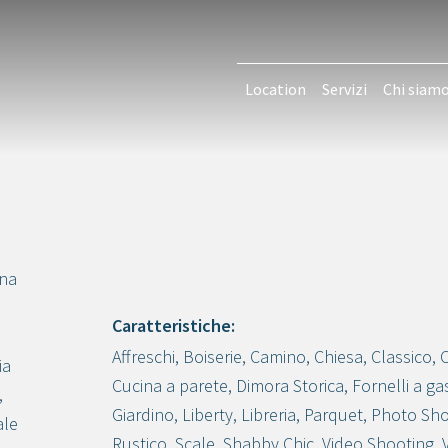
Location
Servizi
Chi siam
gna
Caratteristiche:
Affreschi
,
Boiserie
,
Camino
,
Chiesa
,
Classico
,
ia
Crea progetto
Cucina a parete
,
Dimora Storica
,
Fornelli a ga
,
Giardino
,
Liberty
,
Libreria
,
Parquet
,
Photo Sho
ale
Rustico
,
Scale
,
Shabby Chic
,
Video Shooting
,