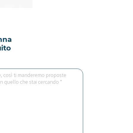
enna
ito