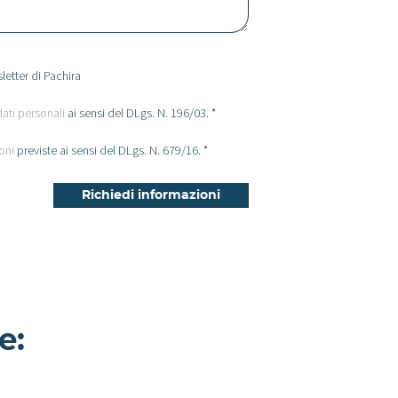
letter di Pachira
dati personali
ai sensi del DLgs. N. 196/03. *
oni
previste ai sensi del DLgs. N. 679/16. *
e:
Accona - Villa a