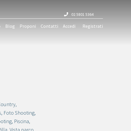
02 5801 5364
o
Blog
Proponi
Contatti
Accedi
Registrati
Country
,
s
,
Foto Shooting
,
oting
,
Piscina
,
Villa
,
Vista parco
,