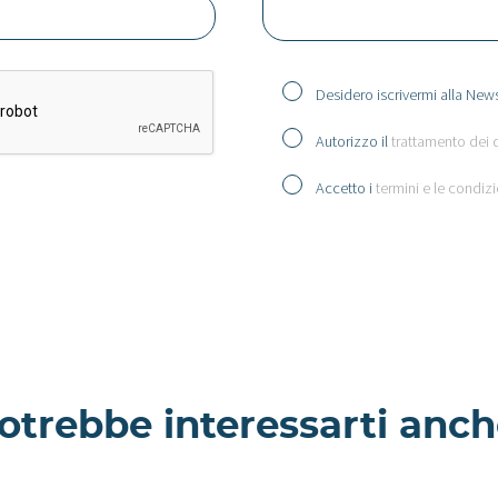
Desidero iscrivermi alla News
Autorizzo il
trattamento dei 
Accetto i
termini e le condizi
otrebbe interessarti anch
 Dimora
Ramaria - Villa a