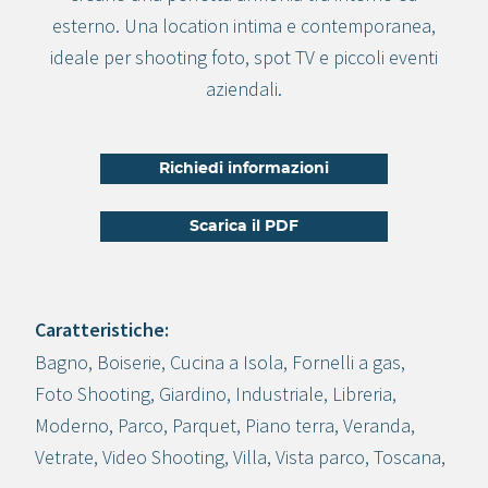
esterno. Una location intima e contemporanea,
ideale per shooting foto, spot TV e piccoli eventi
aziendali.
Richiedi informazioni
Scarica il PDF
Caratteristiche:
Bagno
,
Boiserie
,
Cucina a Isola
,
Fornelli a gas
,
Crea progetto
Foto Shooting
,
Giardino
,
Industriale
,
Libreria
,
Moderno
,
Parco
,
Parquet
,
Piano terra
,
Veranda
,
Vetrate
,
Video Shooting
,
Villa
,
Vista parco
,
Toscana
,