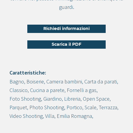
guardi.
Richiedi informazioni
Scarica il PDF
Caratteristiche:
Bagno
,
Boiserie
,
Camera bambini
,
Carta da parati
,
Crea progetto
Classico
,
Cucina a parete
,
Fornelli a gas
,
Foto Shooting
,
Giardino
,
Libreria
,
Open Space
,
Parquet
,
Photo Shooting
,
Portico
,
Scale
,
Terrazza
,
Video Shooting
,
Villa
,
Emilia Romagna
,