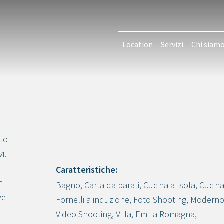
Location
Servizi
Chi siam
tto
i.
Caratteristiche:
n
Bagno
,
Carta da parati
,
Cucina a Isola
,
Cucina
Crea progetto
ve
Fornelli a induzione
,
Foto Shooting
,
Modern
Video Shooting
,
Villa
,
Emilia Romagna
,