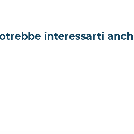
otrebbe interessarti anch
illa a
Location Melville
a