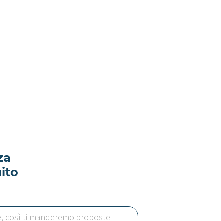
za
ito