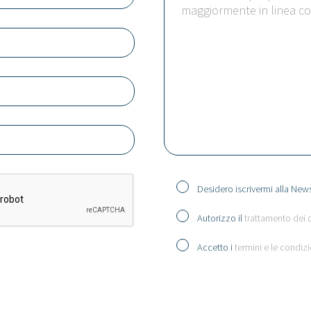
Desidero iscrivermi alla News
Autorizzo il
trattamento dei 
Accetto i
termini e le condizi