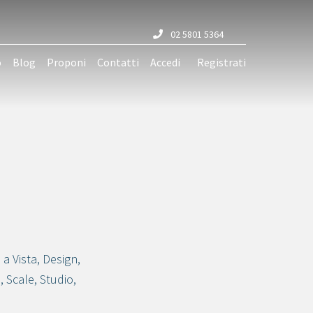
02 5801 5364
o
Blog
Proponi
Contatti
Accedi
Registrati
 a Vista
,
Design
,
o
,
Scale
,
Studio
,