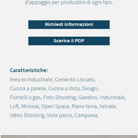
d’appoggio per produzioni di ogni tipo.
Richiedi informazioni
Scarica il PDF
Caratteristiche:
Area ex Industriale
,
Cemento Lisciato
,
Crea progetto
Cucina a parete
,
Cucina a Vista
,
Design
,
Fornelli a gas
,
Foto Shooting
,
Giardino
,
Industriale
,
Loft
,
Minimal
,
Open Space
,
Piano terra
,
Vetrate
,
Video Shooting
,
Vista parco
,
Campania
,