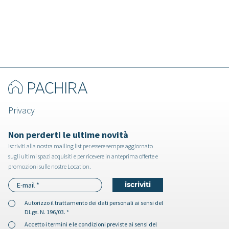
Piroxene - Loft a Napoli
Privacy
Non perderti le ultime novità
Iscriviti alla nostra mailing list per essere sempre aggiornato
sugli ultimi spazi acquisiti e per ricevere in anteprima offerte e
promozioni sulle nostre Location.
Autorizzo il
trattamento dei dati personali
ai sensi del
DLgs. N. 196/03. *
Accetto i
termini e le condizioni
previste ai sensi del