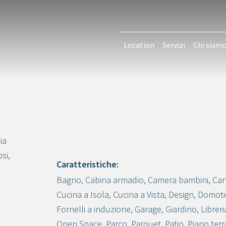
Location
Servizi
Chi siam
ia
si,
Caratteristiche:
Bagno
,
Cabina armadio
,
Camera bambini
,
Car
Crea progetto
Cucina a Isola
,
Cucina a Vista
,
Design
,
Domoti
Fornelli a induzione
,
Garage
,
Giardino
,
Libreri
Open Space
,
Parco
,
Parquet
,
Patio
,
Piano terr