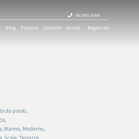
02 5801 5364
o
Blog
Proponi
Contatti
Accedi
Registrati
ta da parati
,
ca
,
a
,
Marmo
,
Moderno
,
a
,
Scale
,
Terrazza
,