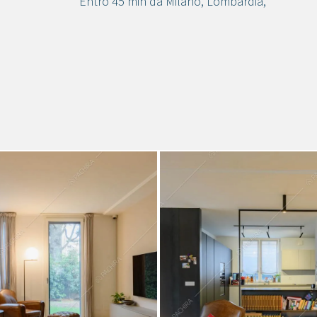
Entro 45 min da Milano
,
Lombardia
,