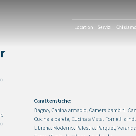
Location
Servizi
Chi siam
r
uo
Caratteristiche:
Bagno
,
Cabina armadio
,
Camera bambini
,
Ca
Crea progetto
no
Cucina a parete
,
Cucina a Vista
,
Fornelli a in
to
Libreria
,
Moderno
,
Palestra
,
Parquet
,
Verand