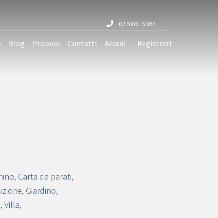
02 5801 5364
o
Blog
Proponi
Contatti
Accedi
Registrati
mino
,
Carta da parati
,
duzione
,
Giardino
,
a
,
Villa
,