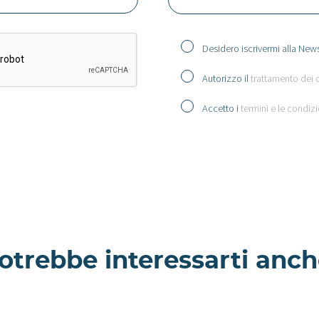
Desidero iscrivermi alla News
Autorizzo il
trattamento dei 
Accetto i
termini e le condizi
otrebbe interessarti anch
Cerfoglio -
amento a
Appartamento a
Milano