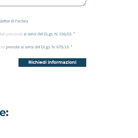
letter di Pachira
dati personali
ai sensi del DLgs. N. 196/03. *
oni
previste ai sensi del DLgs. N. 679/16. *
e:
Vecia -
Appartamento a
Monza