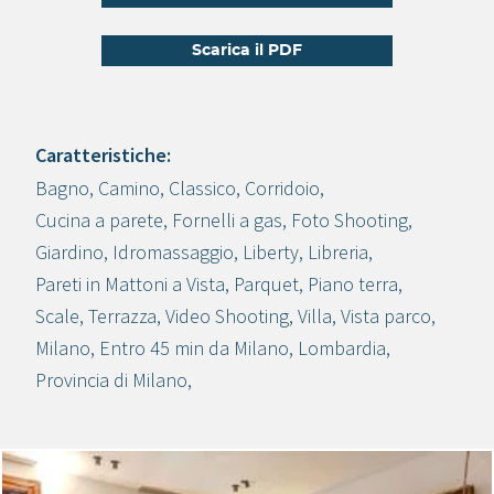
Scarica il PDF
Caratteristiche:
Bagno
,
Camino
,
Classico
,
Corridoio
,
Crea progetto
Cucina a parete
,
Fornelli a gas
,
Foto Shooting
,
Giardino
,
Idromassaggio
,
Liberty
,
Libreria
,
Pareti in Mattoni a Vista
,
Parquet
,
Piano terra
,
Scale
,
Terrazza
,
Video Shooting
,
Villa
,
Vista parco
,
Milano
,
Entro 45 min da Milano
,
Lombardia
,
Provincia di Milano
,