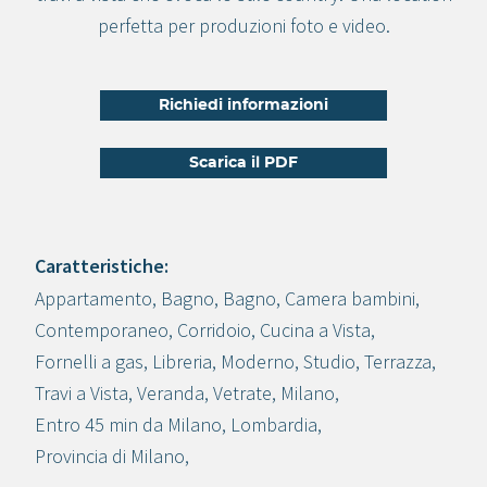
perfetta per produzioni foto e video.
Richiedi informazioni
Scarica il PDF
Caratteristiche:
Appartamento
,
Bagno
,
Bagno
,
Camera bambini
,
Crea progetto
Contemporaneo
,
Corridoio
,
Cucina a Vista
,
Fornelli a gas
,
Libreria
,
Moderno
,
Studio
,
Terrazza
,
Travi a Vista
,
Veranda
,
Vetrate
,
Milano
,
Entro 45 min da Milano
,
Lombardia
,
Provincia di Milano
,