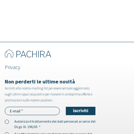
Privacy
Non perderti le ultime novità
Iscriviti alla nostra mailing list per essere sempre aggiornato
sugli ultimi spazi acquisiti e per ricevere in anteprima offerte e
promozioni sulle nostre Location.
Autorizzo il
trattamento dei dati personali
ai sensi del
DLgs. N. 196/03. *
Accetto i
termini e le condizioni
previste ai sensi del