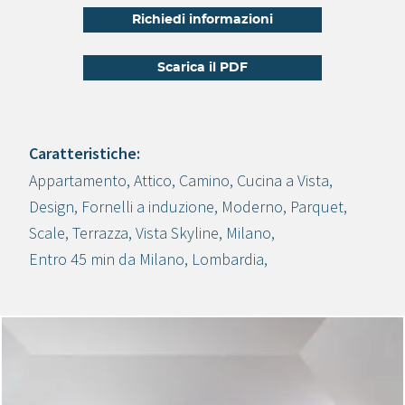
Richiedi informazioni
Scarica il PDF
Caratteristiche:
Appartamento
,
Attico
,
Camino
,
Cucina a Vista
,
Crea progetto
Design
,
Fornelli a induzione
,
Moderno
,
Parquet
,
Scale
,
Terrazza
,
Vista Skyline
,
Milano
,
Entro 45 min da Milano
,
Lombardia
,