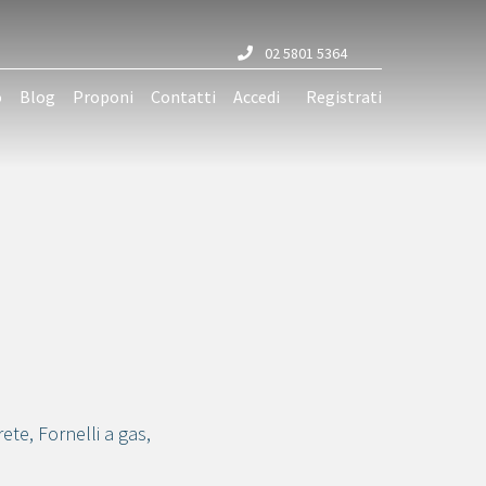
02 5801 5364
o
Blog
Proponi
Contatti
Accedi
Registrati
rete
,
Fornelli a gas
,