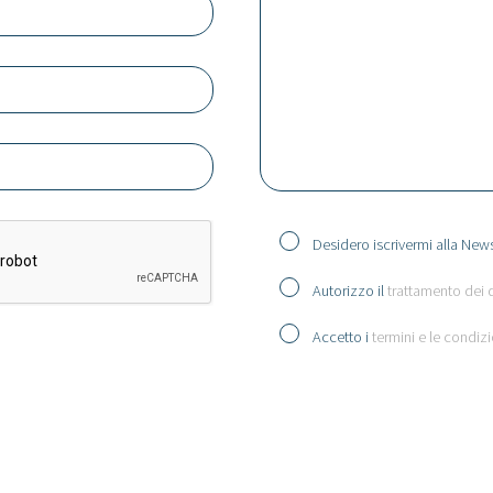
Desidero iscrivermi alla News
Autorizzo il
trattamento dei 
Accetto i
termini e le condizi