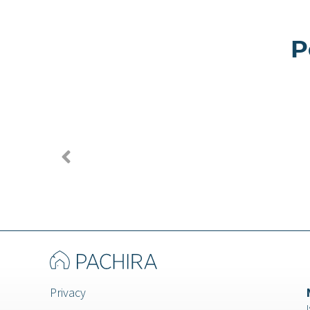
P
Miele -
Morgani
Appartamento a
Appart
Milano
Milano
Privacy
I