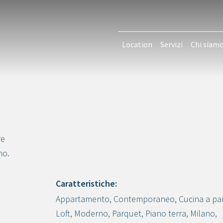
Location
Servizi
Chi siam
re
no.
Caratteristiche:
Appartamento
,
Contemporaneo
,
Cucina a pa
Crea progetto
Loft
,
Moderno
,
Parquet
,
Piano terra
,
Milano
,