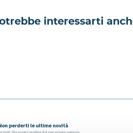
otrebbe interessarti anch
te -
amento a
Rangipo - Villa a
Como
Non perderti le ultime novità
scriviti alla nostra mailing list per essere sempre