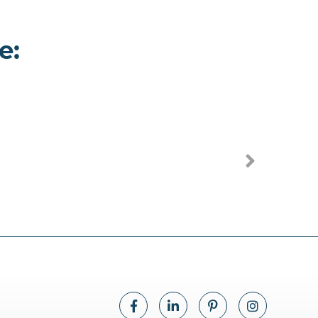
e:
Goro -
Appartamento a
Milano