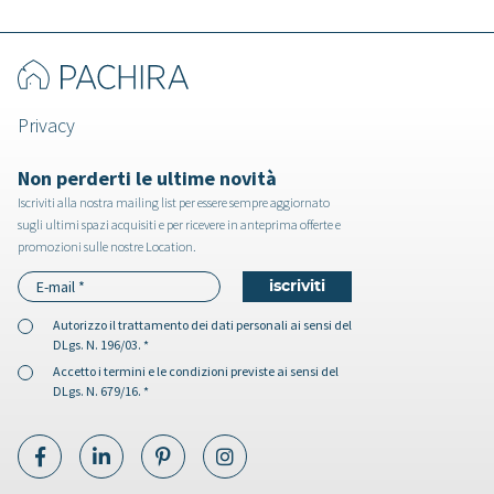
Privacy
Non perderti le ultime novità
Iscriviti alla nostra mailing list per essere sempre aggiornato
sugli ultimi spazi acquisiti e per ricevere in anteprima offerte e
promozioni sulle nostre Location.
Autorizzo il
trattamento dei dati personali
ai sensi del
DLgs. N. 196/03. *
Accetto i
termini e le condizioni
previste ai sensi del
DLgs. N. 679/16. *