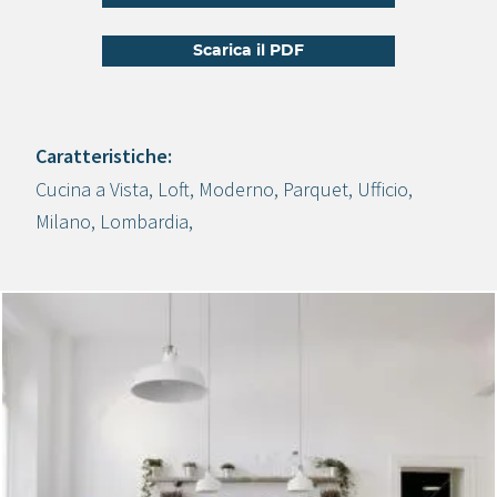
Scarica il PDF
Caratteristiche:
Cucina a Vista
,
Loft
,
Moderno
,
Parquet
,
Ufficio
,
Crea progetto
Milano
,
Lombardia
,