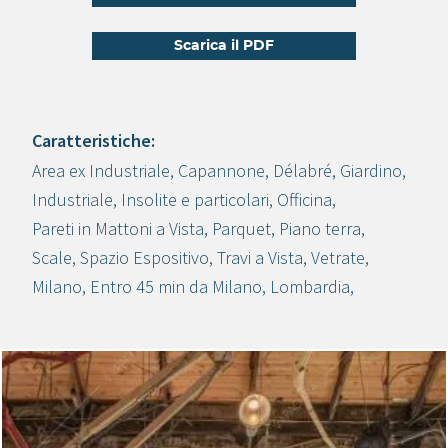
Scarica il PDF
Caratteristiche:
Area ex Industriale
,
Capannone
,
Délabré
,
Giardino
,
Crea progetto
Industriale
,
Insolite e particolari
,
Officina
,
Pareti in Mattoni a Vista
,
Parquet
,
Piano terra
,
Scale
,
Spazio Espositivo
,
Travi a Vista
,
Vetrate
,
Milano
,
Entro 45 min da Milano
,
Lombardia
,