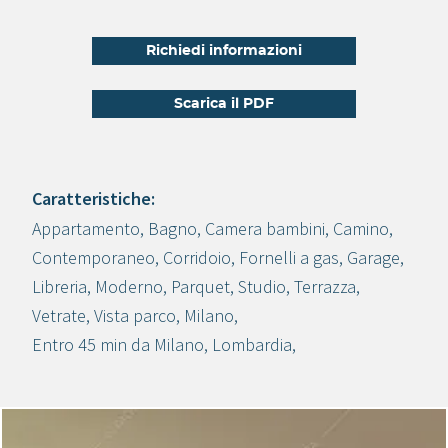
Richiedi informazioni
Scarica il PDF
Caratteristiche:
Appartamento
,
Bagno
,
Camera bambini
,
Camino
,
Crea progetto
Contemporaneo
,
Corridoio
,
Fornelli a gas
,
Garage
,
Libreria
,
Moderno
,
Parquet
,
Studio
,
Terrazza
,
Vetrate
,
Vista parco
,
Milano
,
Entro 45 min da Milano
,
Lombardia
,