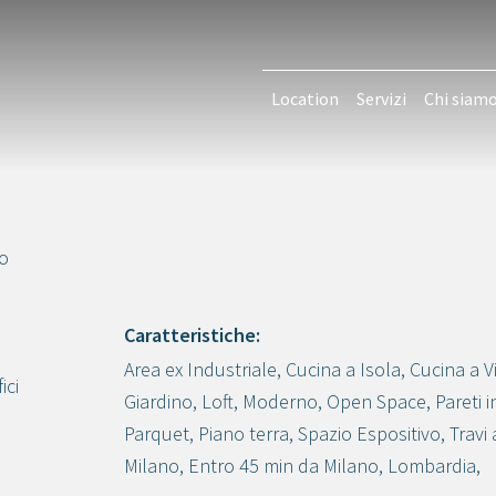
Location
Servizi
Chi siam
io
Caratteristiche:
Area ex Industriale
,
Cucina a Isola
,
Cucina a V
Crea progetto
ici
Giardino
,
Loft
,
Moderno
,
Open Space
,
Pareti 
Parquet
,
Piano terra
,
Spazio Espositivo
,
Travi 
Milano
,
Entro 45 min da Milano
,
Lombardia
,