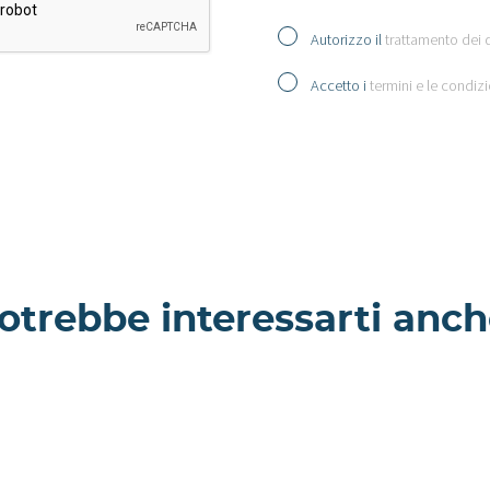
Autorizzo il
trattamento dei 
Accetto i
termini e le condizi
otrebbe interessarti anch
Goro -
- Villa a
Appartamento a
Milano