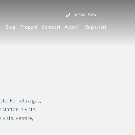
02 5801 5364
o
Blog
Proponi
Contatti
Accedi
Registrati
ista
,
Fornelli a gas
,
in Mattoni a Vista
,
a Vista
,
Vetrate
,