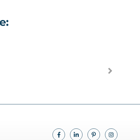
e:
Westerlies - Dimora
storica a Pavia