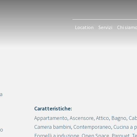
Location
Servizi
Chi siam
ta
Caratteristiche:
Appartamento
,
Ascensore
,
Attico
,
Bagno
,
Cab
Crea progetto
Camera bambini
,
Contemporaneo
,
Cucina a 
to
Fornelli a induzione
,
Open Space
,
Parquet
,
Te