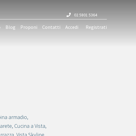
02 5801 5364
o
Blog
Proponi
Contatti
Accedi
Registrati
ina armadio
,
parete
,
Cucina a Vista
,
rrazza
,
Vista Skyline
,