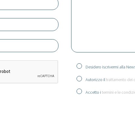
Desidero iscrivermi alla News
Autorizzo il
trattamento dei 
Accetto i
termini e le condizi