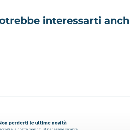
otrebbe interessarti anch
Petunia -
amento a
Appartamento a
Milano
Non perderti le ultime novità
scriviti alla nostra mailing list per essere sempre