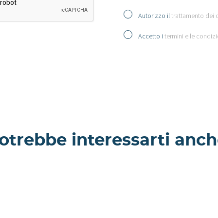
Autorizzo il
trattamento dei 
Accetto i
termini e le condizi
otrebbe interessarti anch
Goro -
- Villa a
Appartamento a
Milano