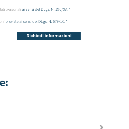
dati personali
ai sensi del DLgs. N. 196/03. *
oni
previste ai sensi del DLgs. N. 679/16. *
e:
Cerfoglio -
Appartamento a
Milano