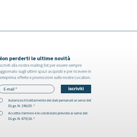
Non perderti le ultime novità
scriviti alla nostra mailing list per essere sempre
ggiornato sugli ultimi spazi acquisiti e per ricevere in
anteprima offerte e promozioni sulle nostre Location.
Autorizzo il
trattamento dei dati personali
ai sensi del
DLgs. N. 196/03. *
Accetto i
termini e le condizioni
previste ai sensi del
DLgs. N. 679/16. *