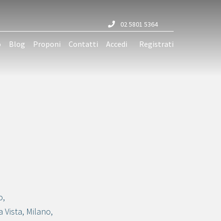
02 5801 5364
o
Blog
Proponi
Contatti
Accedi
Registrati
o
,
a Vista
,
Milano
,