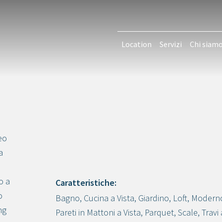
Location
Servizi
Chi siam
eo
a
o a
Caratteristiche:
o
Bagno
,
Cucina a Vista
,
Giardino
,
Loft
,
Modern
Crea progetto
ng
Pareti in Mattoni a Vista
,
Parquet
,
Scale
,
Travi 