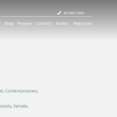
02 5801 5364
o
Blog
Proponi
Contatti
Accedi
Registrati
ti
,
Contemporaneo
,
randa
,
Vetrate
,