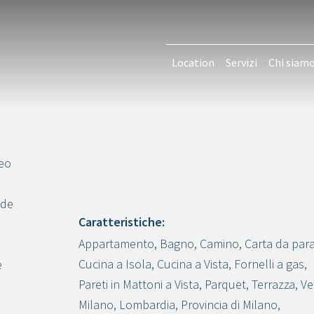
Location
Servizi
Chi siam
eo
ede
Caratteristiche:
Appartamento
,
Bagno
,
Camino
,
Carta da para
Crea progetto
Cucina a Isola
,
Cucina a Vista
,
Fornelli a gas
,
e
Pareti in Mattoni a Vista
,
Parquet
,
Terrazza
,
Ve
Milano
,
Lombardia
,
Provincia di Milano
,