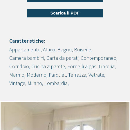
Scarica il PDF
Caratteristiche:
Appartamento
,
Attico
,
Bagno
,
Boiserie
,
Crea progetto
Camera bambini
,
Carta da parati
,
Contemporaneo
,
Corridoio
,
Cucina a parete
,
Fornelli a gas
,
Libreria
,
Marmo
,
Moderno
,
Parquet
,
Terrazza
,
Vetrate
,
Vintage
,
Milano
,
Lombardia
,