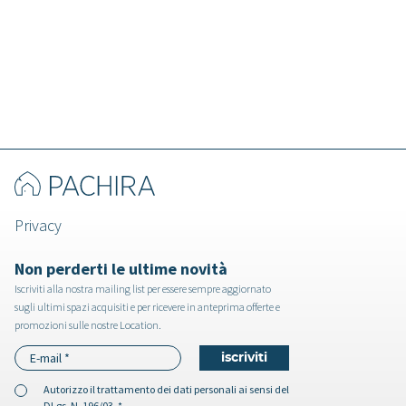
Morganite - Appartamento a Milano
Privacy
Non perderti le ultime novità
Iscriviti alla nostra mailing list per essere sempre aggiornato
sugli ultimi spazi acquisiti e per ricevere in anteprima offerte e
promozioni sulle nostre Location.
Autorizzo il
trattamento dei dati personali
ai sensi del
DLgs. N. 196/03. *