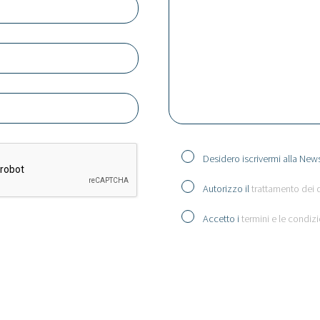
Desidero iscrivermi alla News
Autorizzo il
trattamento dei 
Accetto i
termini e le condizi