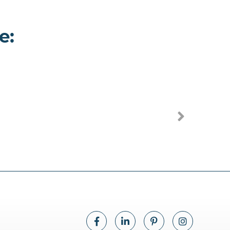
e:
Vecia -
Appartamento a
Monza