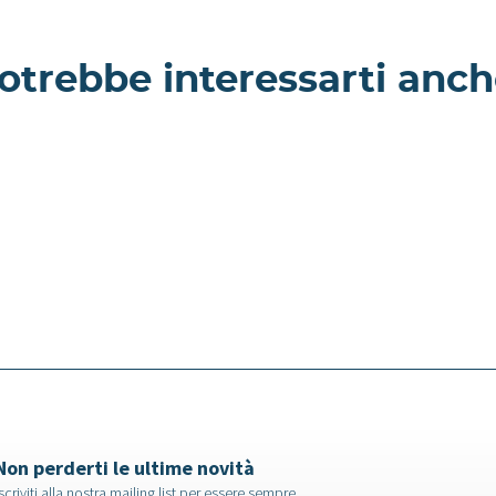
otrebbe interessarti anch
Cerfoglio -
amento a
Appartamento a
Milano
Non perderti le ultime novità
scriviti alla nostra mailing list per essere sempre