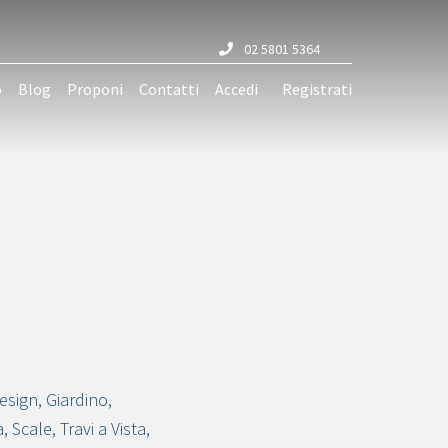
02 5801 5364
o
Blog
Proponi
Contatti
Accedi
Registrati
esign
,
Giardino
,
a
,
Scale
,
Travi a Vista
,