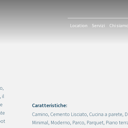
Location
Servizi
Chi siam
o,
 il
 e
Caratteristiche:
nte
Camino
,
Cemento Lisciato
,
Cucina a parete
,
D
Crea progetto
pot
Minimal
,
Moderno
,
Parco
,
Parquet
,
Piano terr