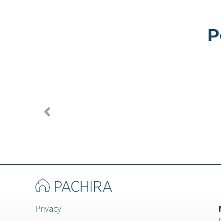
P
Morganite -
Goro -
Appartamento a
Appart
Milano
Milano
Privacy
I