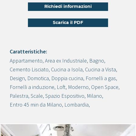
Richiedi informazioni
Scarica il PDF
Caratteristiche:
Appartamento
,
Area ex Industriale
,
Bagno
,
Crea progetto
Cemento Lisciato
,
Cucina a Isola
,
Cucina a Vista
,
Design
,
Domotica
,
Doppia cucina
,
Fornelli a gas
,
Fornelli a induzione
,
Loft
,
Moderno
,
Open Space
,
Palestra
,
Scale
,
Spazio Espositivo
,
Milano
,
Entro 45 min da Milano
,
Lombardia
,