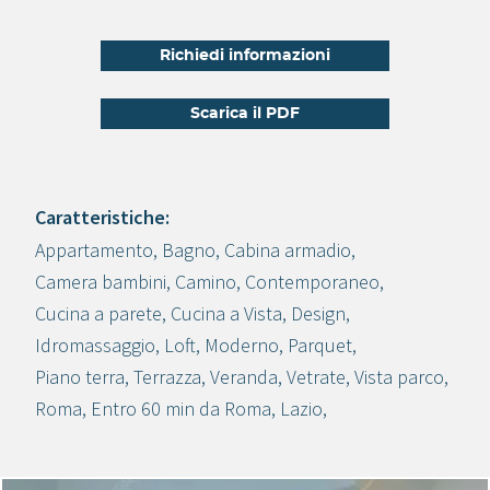
Richiedi informazioni
Scarica il PDF
Caratteristiche:
Appartamento
,
Bagno
,
Cabina armadio
,
Crea progetto
Camera bambini
,
Camino
,
Contemporaneo
,
Cucina a parete
,
Cucina a Vista
,
Design
,
Idromassaggio
,
Loft
,
Moderno
,
Parquet
,
Piano terra
,
Terrazza
,
Veranda
,
Vetrate
,
Vista parco
,
Roma
,
Entro 60 min da Roma
,
Lazio
,